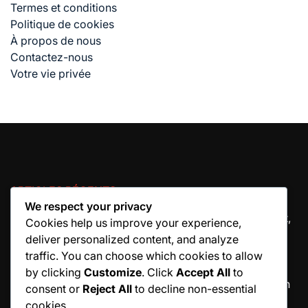
Termes et conditions
Politique de cookies
À propos de nous
Contactez-nous
Votre vie privée
ARTICLES RÉCENTS
We respect your privacy
Techniques d’approche en coup droit : Positionnement,
Cookies help us improve your experience,
Choix des coups, Exécution
deliver personalized content, and analyze
Service puissant : Technique, Rotation du corps, Suivi
traffic. You can choose which cookies to allow
Coupé revers : Spin, Point de contact, Stratégie
by clicking
Customize
. Click
Accept All
to
Consistance du revers : Pratique, Technique, Exécution
consent or
Reject All
to decline non-essential
Techniques de coup droit à l’intérieur – extérieur :
cookies.