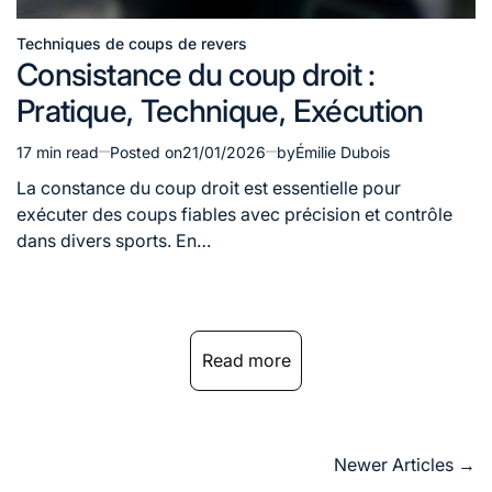
Techniques de coups de revers
Posted
Consistance du coup droit :
in
Pratique, Technique, Exécution
17 min read
Posted on
21/01/2026
by
Émilie Dubois
Estimated
read
La constance du coup droit est essentielle pour
time
exécuter des coups fiables avec précision et contrôle
dans divers sports. En…
Read more
Posts
Newer Articles
→