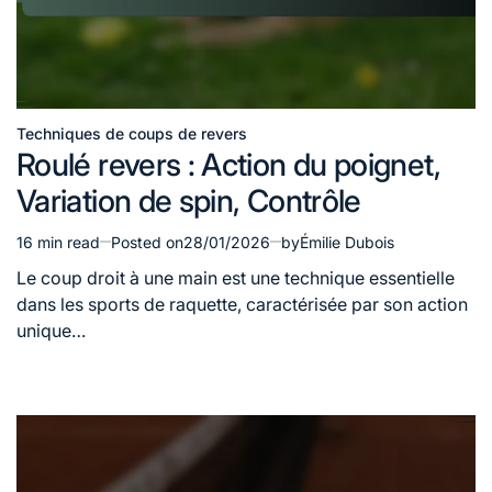
Techniques de coups de revers
Posted
Roulé revers : Action du poignet,
in
Variation de spin, Contrôle
16 min read
Posted on
28/01/2026
by
Émilie Dubois
Estimated
read
Le coup droit à une main est une technique essentielle
time
dans les sports de raquette, caractérisée par son action
unique…