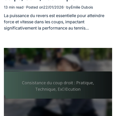
13 min read
Posted on
22/01/2026
by
Émilie Dubois
Estimated
read
La puissance du revers est essentielle pour atteindre
time
force et vitesse dans les coups, impactant
significativement la performance au tennis…