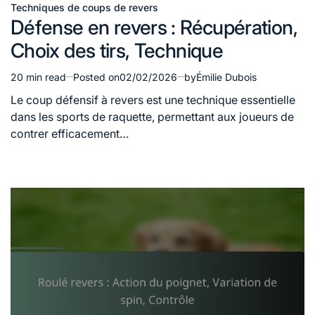
Techniques de coups de revers
Posted
Défense en revers : Récupération,
in
Choix des tirs, Technique
20 min read
Posted on
02/02/2026
by
Émilie Dubois
Estimated
read
Le coup défensif à revers est une technique essentielle
time
dans les sports de raquette, permettant aux joueurs de
contrer efficacement…