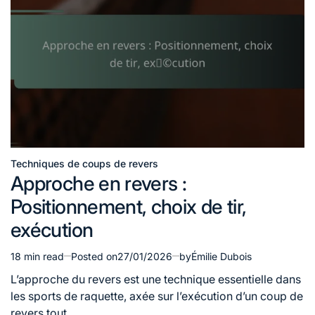
Techniques de coups de revers
Posted
Approche en revers :
in
Positionnement, choix de tir,
exécution
18 min read
Posted on
27/01/2026
by
Émilie Dubois
Estimated
read
L’approche du revers est une technique essentielle dans
time
les sports de raquette, axée sur l’exécution d’un coup de
revers tout…