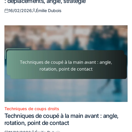
: déplacements, angle, stratégie
16/02/2026
Émilie Dubois
Posted
Posted
on
by
Techniques de coups droits
Posted
Techniques de coupé à la main avant : angle,
in
rotation, point de contact