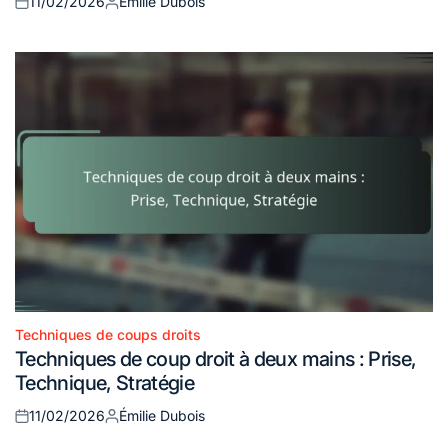
11/02/2026
Émilie Dubois
Posted
Posted
on
by
Techniques de coups droits
Posted
Techniques de coup droit à deux mains : Prise,
in
Technique, Stratégie
11/02/2026
Émilie Dubois
Posted
Posted
on
by