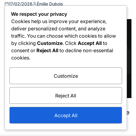
17/02/2026
Émilie Dubois
Posted
Posted
on
by
We respect your privacy
Cookies help us improve your experience,
deliver personalized content, and analyze
traffic. You can choose which cookies to allow
by clicking
Customize
. Click
Accept All
to
consent or
Reject All
to decline non-essential
cookies.
Customize
Reject All
Techniques de coups de revers
Posted
Coupé revers : Spin, Point de contact, Stratégie
in
Accept All
16/02/2026
Émilie Dubois
Posted
Posted
on
by