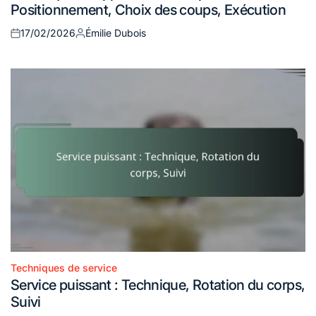
Positionnement, Choix des coups, Exécution
17/02/2026
Émilie Dubois
Posted
Posted
on
by
Techniques de service
Posted
Service puissant : Technique, Rotation du corps,
in
Suivi