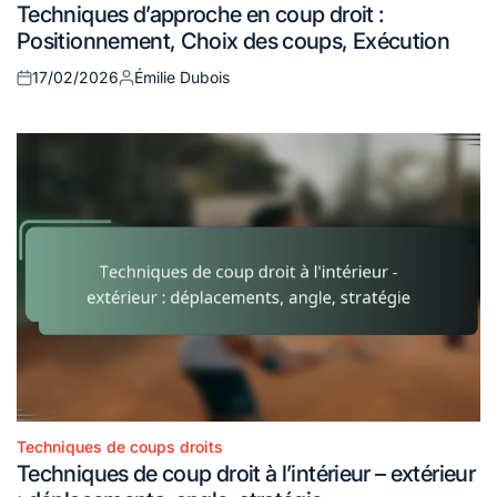
Techniques d’approche en coup droit :
in
Positionnement, Choix des coups, Exécution
17/02/2026
Émilie Dubois
Posted
Posted
on
by
Techniques de coups droits
Posted
Techniques de coup droit à l’intérieur – extérieur
in