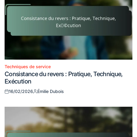
Techniques de service
Posted
Consistance du revers : Pratique, Technique,
in
Exécution
16/02/2026
Émilie Dubois
Posted
Posted
on
by