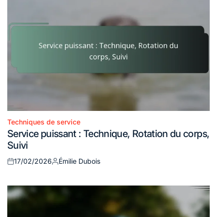
Techniques de service
Posted
Service puissant : Technique, Rotation du corps,
in
Suivi
17/02/2026
Émilie Dubois
Posted
Posted
on
by