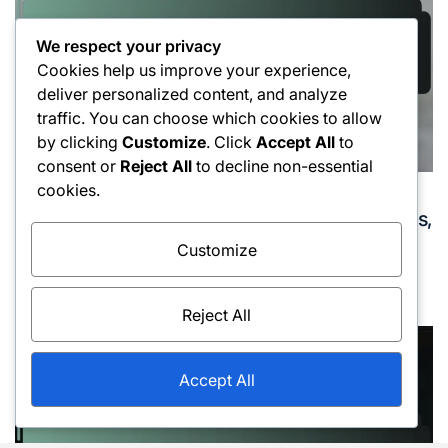
We respect your privacy
Cookies help us improve your experience,
deliver personalized content, and analyze
traffic. You can choose which cookies to allow
by clicking
Customize
. Click
Accept All
to
consent or
Reject All
to decline non-essential
cookies.
Techniques de service
Posted
Service puissant : Technique, Rotation du corps,
in
Suivi
Customize
17/02/2026
Émilie Dubois
Posted
Posted
on
by
Reject All
Accept All