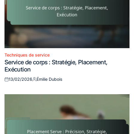
Techniques de service
Posted
Service de corps : Stratégie, Placement,
in
Exécution
13/02/2026
Émilie Dubois
Posted
Posted
on
by