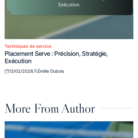
Techniques de service
Posted
Placement Serve : Précision, Stratégie,
in
Exécution
13/02/2026
Émilie Dubois
Posted
Posted
on
by
More From Author